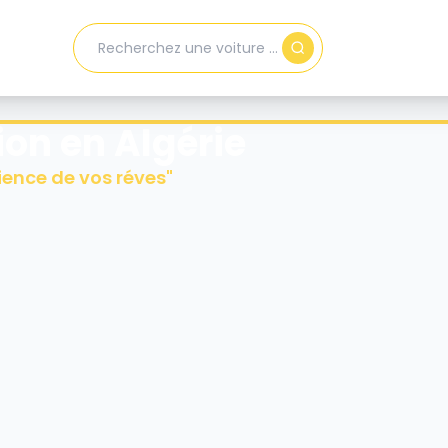
ion en Algérie
ience de vos réves
"