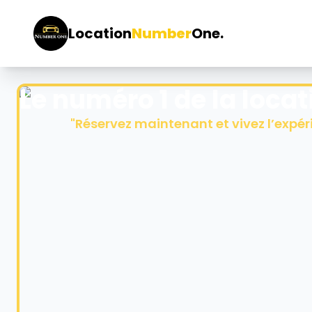
Location
Number
One.
Le numéro 1 de la locat
"
Réservez maintenant et vivez l’expér