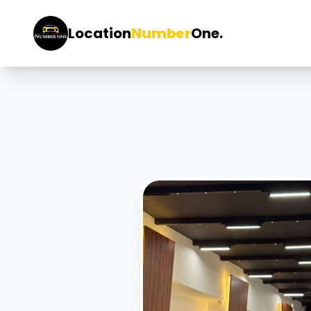
Location
Number
One.