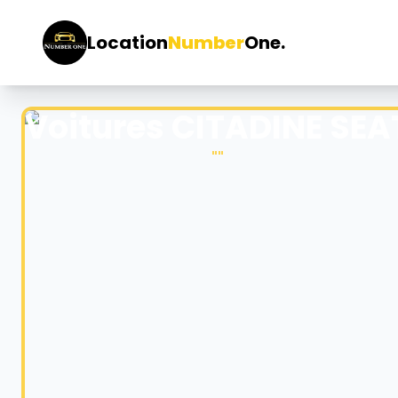
Location
Number
One.
Voitures CITADINE SEA
"
"