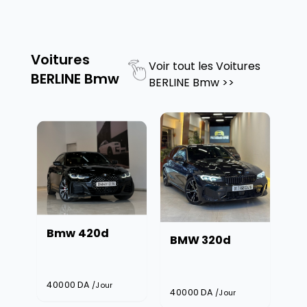
Voitures
Voir tout les
Voitures
BERLINE Bmw
BERLINE Bmw
>>
Bmw 420d
BMW 320d
B
Bl
40000
DA
/Jour
40000
DA
40
/Jour