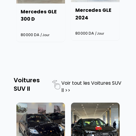
M
Mercedes GLE
s
Mercedes GLE
2024
300 D
65
80000
DA
/Jour
80000
DA
/Jour
Voitures
Voir tout les
Voitures SUV
SUV ll
ll
>>