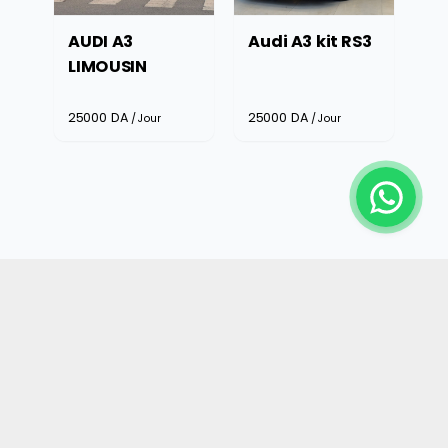
AUDI A3
Audi A3 kit RS3
LIMOUSIN
25000
DA
25000
DA
/Jour
/Jour
Voitures SUV
Voir tout les
Voitures
Audi moyenne
SUV Audi moyenne
gamme
gamme
>>