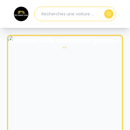
Voitures SUV moyenne gamme
"
"