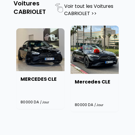
Voitures
Voir tout les
Voitures
CABRIOLET
CABRIOLET
>>
MERCEDES CLE
Mercedes CLE
24
80000
DA
/Jour
80000
DA
/Jour