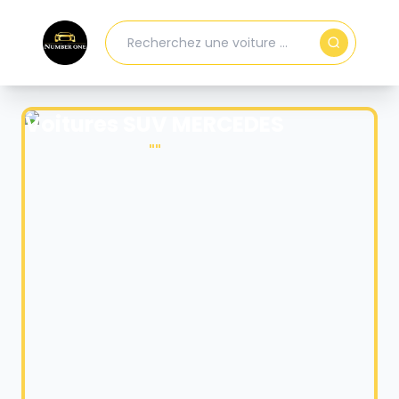
Voitures SUV MERCEDES
"
"