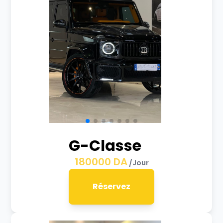
G-Classe
180000
DA
/Jour
Réservez